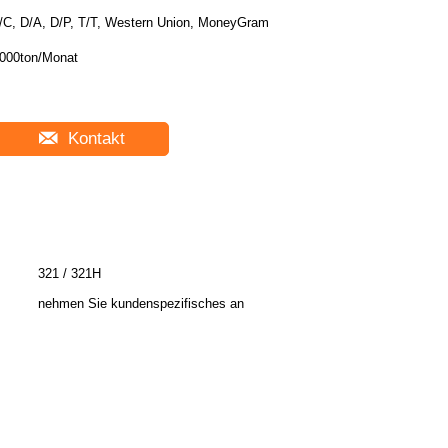
/C, D/A, D/P, T/T, Western Union, MoneyGram
000ton/Monat
Kontakt
321 / 321H
nehmen Sie kundenspezifisches an