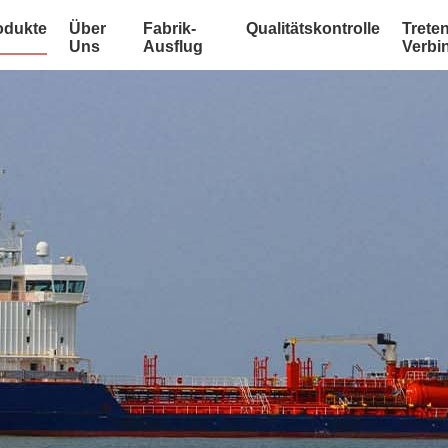
odukte
Über
Fabrik-
Qualitätskontrolle
Treten
Uns
Ausflug
Verbi