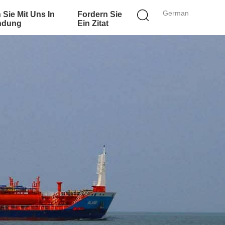
German
 Sie Mit Uns In
Fordern Sie
ndung
Ein Zitat