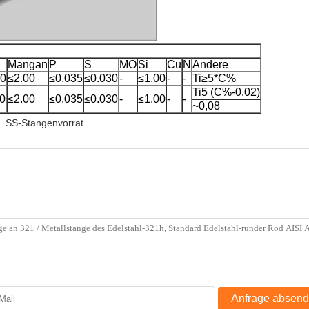
Mangan
P
S
MO
Si
Cu
N
Andere
00
≤2.00
≤0.035
≤0.030
-
≤1.00
-
-
Ti≥5*C%
Ti5 (C%-0.02)
00
≤2.00
≤0.035
≤0.030
-
≤1.00
-
-
~0,08
SS-Stangenvorrat
Anfrage absen