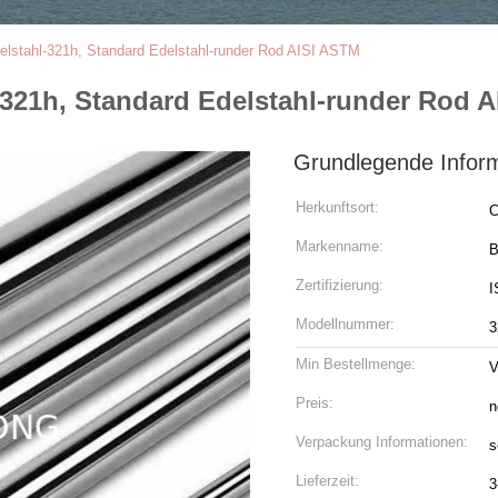
delstahl-321h, Standard Edelstahl-runder Rod AISI ASTM
l-321h, Standard Edelstahl-runder Rod 
Grundlegende Infor
Herkunftsort:
C
Markenname:
B
Zertifizierung:
I
Modellnummer:
3
Min Bestellmenge:
V
Preis:
n
Verpackung Informationen:
s
Lieferzeit:
3