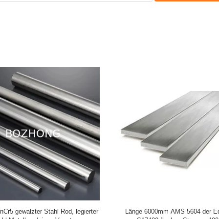
 Art 6-1400mm Außendurchmesser
Runde Form-Edelstahl-Stange 431 