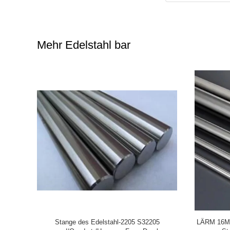
Mehr Edelstahl bar
dard SS-
347h 347 Rundeisen, runde Rod
Hochfeste