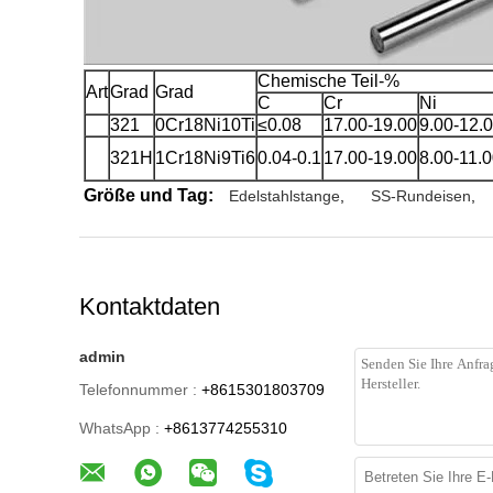
Chemische Teil-%
Art
Grad
Grad
C
Cr
Ni
321
0Cr18Ni10Ti
≤0.08
17.00-19.00
9.00-12.
321H
1Cr18Ni9Ti6
0.04-0.1
17.00-19.00
8.00-11.
Größe und Tag:
Edelstahlstange
,
SS-Rundeisen
,
Kontaktdaten
admin
Telefonnummer :
+8615301803709
WhatsApp :
+8613774255310