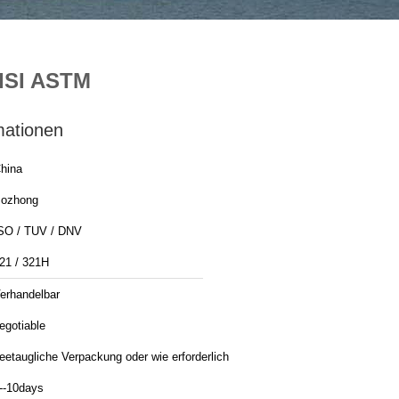
AISI ASTM
mationen
hina
ozhong
SO / TUV / DNV
21 / 321H
erhandelbar
egotiable
eetaugliche Verpackung oder wie erforderlich
--10days