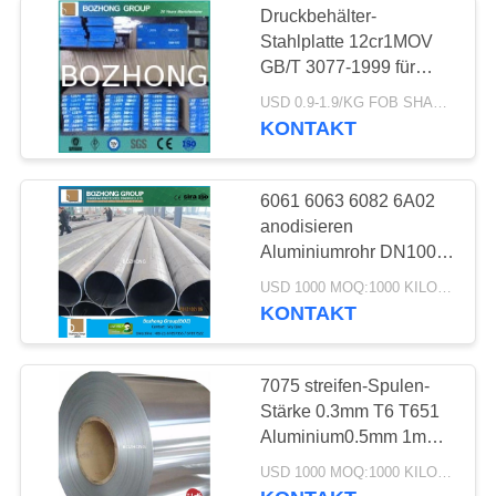
Druckbehälter-
Nickel-Legierungs-
Stahlplatte 12cr1MOV
GB/T 3077-1999 für
Rohr
Kessel-Überhitzer
USD 0.9-1.9/KG FOB SHANGHAI MOQ:200KG
KONTAKT
6061 6063 6082 6A02
anodisieren
42
Aluminiumrohr DN100
DN200 DN250 SCH10
USD 1000 MOQ:1000 KILOGRAMM
Aluminiumlegierungsplat
SCH40 SCH80
KONTAKT
7075 streifen-Spulen-
Stärke 0.3mm T6 T651
Aluminium0.5mm 1mm
2mm 3mm 5mm 10mm
20
USD 1000 MOQ:1000 KILOGRAMM