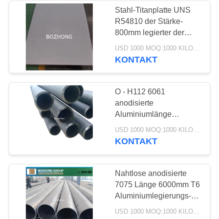
Stahl-Titanplatte UNS
R54810 der Stärke-
16
800mm legierter der
Draht aus
Breiten-2500mm
USD 1000 MOQ:1000 KILOGRAMM
KONTAKT
nichtrostendem
Stahl
O - H112 6061
anodisierte
Aluminiumlänge
12000mm des rohr-
34
USD 1000 MOQ:1000 KILOGRAMM
Durchmesser-300mm
KONTAKT
Platte des legierten
Stahls
Nahtlose anodisierte
7075 Länge 6000mm T6
Aluminiumlegierungs-
Rohr Ods 200mm
USD 1000 MOQ:1000 KILOGRAMM