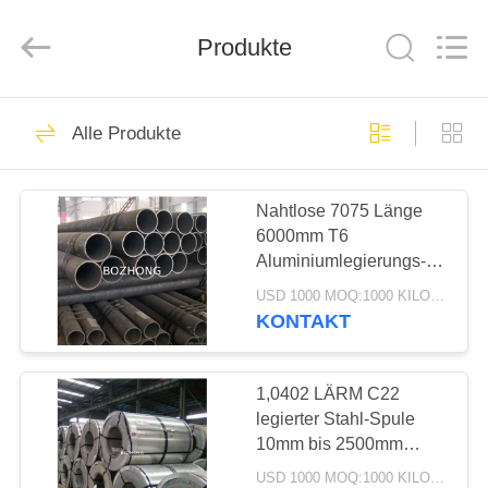
Fournisseur.
Copyright
©
Produkte
2020
-
2025
sssteelplate.com.
All
HAUS
61
Rights
Reserved.
Alle Produkte
SS-Stahlplatte
PRODUKTE
Nahtlose 7075 Länge
6000mm T6
ÜBER
Aluminiumlegierungs-
UNS
Rohr Ods 200mm
USD 1000 MOQ:1000 KILOGRAMM
Stärke-5mm
KONTAKT
33
FABRIK-
AUSFLUG
1,0402 LÄRM C22
Coil aus Edelstahl
legierter Stahl-Spule
10mm bis 2500mm
QUALITÄTSKONTROLLE
Breite
USD 1000 MOQ:1000 KILOGRAMM