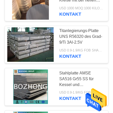
Kreise mit der hellen
Aluminiumlegierungsst
Polieroberfläche
USD 1000 MOQ:1000 KILOGRAMM
hochfest
KONTAKT
Titanlegierungs-Platte
UNS R56320 des Grad-
9/Ti 3Al-2.5V
12
USD 0.9-1.9/KG FOB SHANGHAI MOQ:200KG
Aluminiumplatten-
KONTAKT
Flansche
Stahlplatte AMSE
SA516 Gr55 SS für
Kessel und
Druckbehälter
USD 0.9-1.9/KG FOB SHANGHAI MOQ:500KG
KONTAKT
120