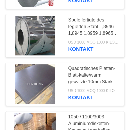
KONTAKT
Aluminiumlegierungs-
Spule
Spule fertigte des
legierten Stahl-1,8946
1,8945 1,8959 1,8965
das beständige Längen-
USD 1000 MOQ:1000 KILOGRAMM
Wetter besonders an
KONTAKT
21
Quadratisches Platten-
Aluminiumlegierungsroh
Blatt-kalte/warm
gewalzte 10mm Stärke
des Edelstahl-201
USD 1000 MOQ:1000 KILOGRAMM
KONTAKT
1050 / 1100/3003
14
Aluminiumdisketten-