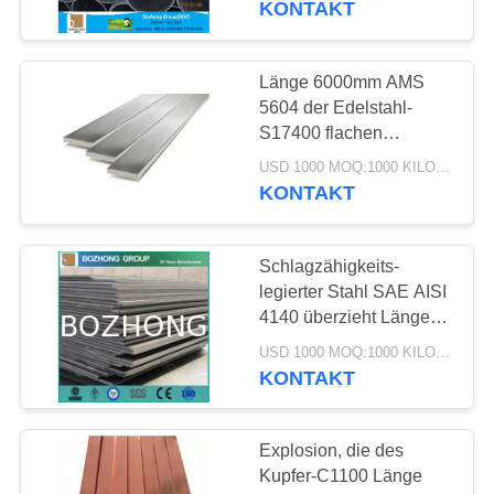
KONTAKT
12
Legierter Stahl-
Länge 6000mm AMS
5604 der Edelstahl-
Spule
S17400 flachen
Stangen-400mm
USD 1000 MOQ:1000 KILOGRAMM
KONTAKT
Schlagzähigkeits-
19
legierter Stahl SAE AISI
4140 überzieht Länge
Stahl Rohr
100mm Breiten-6000mm
USD 1000 MOQ:1000 KILOGRAMM
KONTAKT
Explosion, die des
Kupfer-C1100 Länge