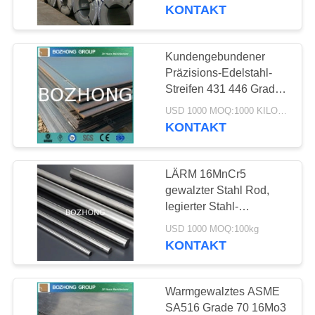
kundengebundene
KONTAKT
Länge
TRETEN
SIE
Kundengebundener
44
MIT
Präzisions-Edelstahl-
Streifen 431 446 Grad
UNS
Edelstahl-Rohr
440A 440B 440C
USD 1000 MOQ:1000 KILOGRAMM
IN
KONTAKT
VERBINDUNG
LÄRM 16MnCr5
FORDERN
gewalzter Stahl Rod,
SIE
legierter Stahl-
19
Metallrundeisen-Vorrat-
EIN
USD 1000 MOQ:100kg
kundenspezifische
KONTAKT
Edelstahlverschraubun
ZITAT
Abmessung
Warmgewalztes ASME
SA516 Grade 70 16Mo3