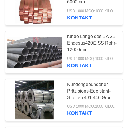
6000mm
26
Sammelschiene-der
USD 1000 MOQ:1000 KILOGRAMM
Legierter Stahl-
Stärke-50mm der
KONTAKT
Breiten-600mm
Stange
schweißt
runde Länge des BA 2B
Endesus420j2 SS Rohr-
12000mm
USD 1000 MOQ:1000 KILOGRAMM
KONTAKT
17
Nickel-Legierungs-
Kundengebundener
Platte
Präzisions-Edelstahl-
Streifen 431 446 Grad
440A 440B 440C 1 -
USD 1000 MOQ:1000 KILOGRAMM
3mm Stärke
KONTAKT
26