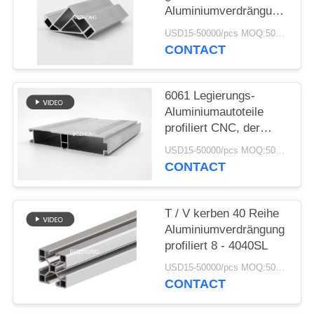
Aluminiumverdrängung
PRIVACY
profiliert 8 - 4040R für
USD15-50000/pcs MOQ:500kg
Struktur-Rahmen
POLICY
CONTACT
6061 Legierungs-
Aluminiumautoteile
profiliert CNC, der
hohe Präzision
USD15-50000/pcs MOQ:500kg
maschinell bearbeitet
CONTACT
T / V kerben 40 Reihe
Aluminiumverdrängung
profiliert 8 - 4040SL
USD15-50000/pcs MOQ:500kg
CONTACT