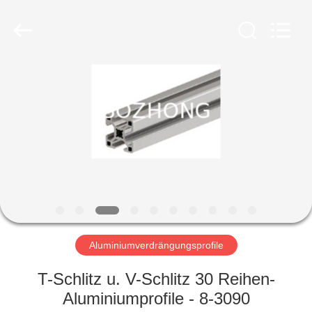
Bozhong
Metal
Group
Co.,
Ltd..
All
Rights
Reserved.
HAUS
PRODUKTE
ÜBER
UNS
FABRIK-
AUSFLUG
Aluminiumverdrängungsprofile
T-Schlitz u. V-Schlitz 30 Reihen-
QUALITÄTSKONTROLLE
Aluminiumprofile - 8-3090