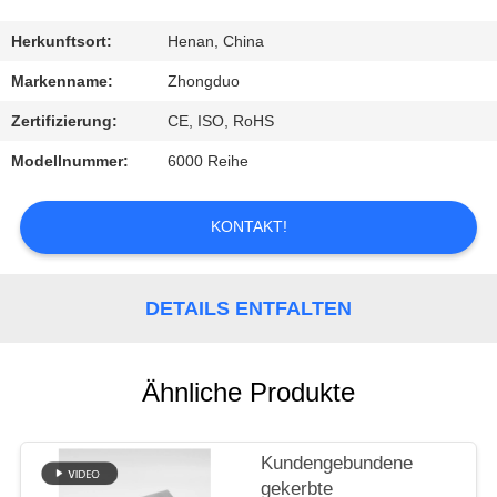
TRETEN
Herkunftsort:
Henan, China
SIE
Markenname:
Zhongduo
MIT
Zertifizierung:
CE, ISO, RoHS
UNS
Modellnummer:
6000 Reihe
IN
VERBINDUNG
KONTAKT!
FORDERN
DETAILS ENTFALTEN
SIE
EIN
Ähnliche Produkte
ZITAT
Kundengebundene
SITEMAP
gekerbte