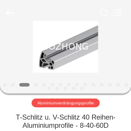
Fournisseur.
Copyright
©
2020
-
2023
sssteelplate.com.
All
HAUS
Rights
Reserved.
PRODUKTE
ÜBER
UNS
FABRIK-
AUSFLUG
Aluminiumverdrängungsprofile
T-Schlitz u. V-Schlitz 40 Reihen-
QUALITÄTSKONTROLLE
Aluminiumprofile - 8-40-60D