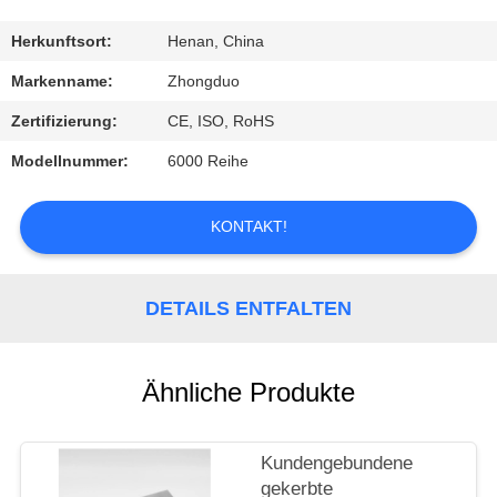
TRETEN
Herkunftsort:
Henan, China
SIE
Markenname:
Zhongduo
MIT
Zertifizierung:
CE, ISO, RoHS
UNS
Modellnummer:
6000 Reihe
IN
VERBINDUNG
KONTAKT!
FORDERN
DETAILS ENTFALTEN
SIE
EIN
Ähnliche Produkte
ZITAT
Kundengebundene
gekerbte