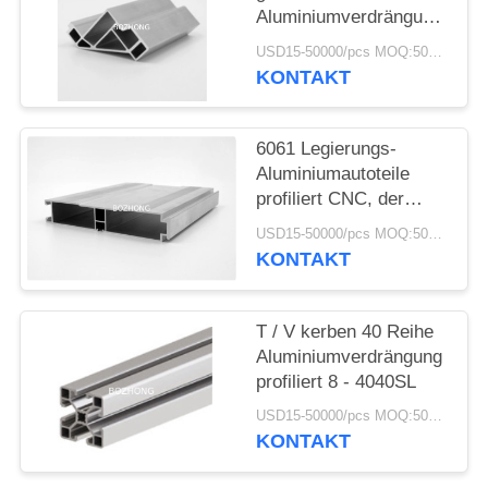
Aluminiumverdrängung
profiliert 8 - 4040R für
USD15-50000/pcs MOQ:500kg
Struktur-Rahmen
KONTAKT
6061 Legierungs-
Aluminiumautoteile
profiliert CNC, der
hohe Präzision
USD15-50000/pcs MOQ:500kg
maschinell bearbeitet
KONTAKT
T / V kerben 40 Reihe
Aluminiumverdrängung
profiliert 8 - 4040SL
USD15-50000/pcs MOQ:500kg
KONTAKT