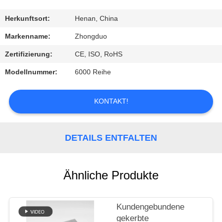
TRETEN
Herkunftsort:
Henan, China
SIE
Markenname:
Zhongduo
MIT
Zertifizierung:
CE, ISO, RoHS
UNS
Modellnummer:
6000 Reihe
IN
VERBINDUNG
KONTAKT!
FORDERN
DETAILS ENTFALTEN
SIE
EIN
Ähnliche Produkte
ZITAT
Kundengebundene
SITEMAP
gekerbte