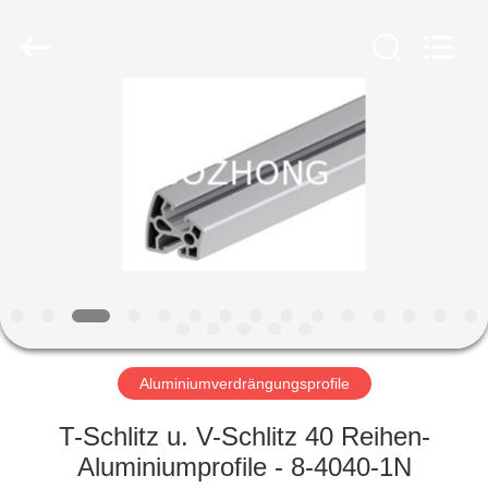
Bozhong
Metal
Group
Co.,
Ltd..
All
Rights
Reserved.
HAUS
PRODUKTE
ÜBER
UNS
FABRIK-
AUSFLUG
Aluminiumverdrängungsprofile
T-Schlitz u. V-Schlitz 40 Reihen-
QUALITÄTSKONTROLLE
Aluminiumprofile - 8-4040-1N