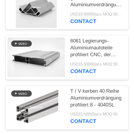
Aluminiumverdrängung
PRIVACY
profiliert 8 - 4040R für
USD15-50000/pcs MOQ:500kg
Struktur-Rahmen
POLICY
CONTACT
6061 Legierungs-
Aluminiumautoteile
profiliert CNC, der
hohe Präzision
USD15-50000/pcs MOQ:500kg
maschinell bearbeitet
CONTACT
T / V kerben 40 Reihe
Aluminiumverdrängung
profiliert 8 - 4040SL
USD15-50000/pcs MOQ:500kg
CONTACT