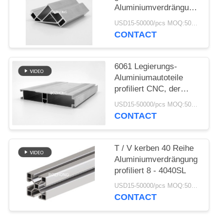
Aluminiumverdrängung
PRIVACY
profiliert 8 - 4040R für
USD15-50000/pcs MOQ:500kg
Struktur-Rahmen
POLICY
CONTACT
6061 Legierungs-
Aluminiumautoteile
profiliert CNC, der
hohe Präzision
USD15-50000/pcs MOQ:500kg
maschinell bearbeitet
CONTACT
T / V kerben 40 Reihe
Aluminiumverdrängung
profiliert 8 - 4040SL
USD15-50000/pcs MOQ:500kg
CONTACT