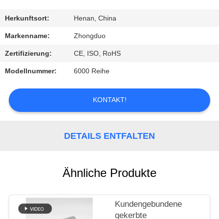
TRETEN
Herkunftsort:
Henan, China
SIE
Markenname:
Zhongduo
MIT
Zertifizierung:
CE, ISO, RoHS
UNS
Modellnummer:
6000 Reihe
IN
VERBINDUNG
KONTAKT!
FORDERN
DETAILS ENTFALTEN
SIE
EIN
Ähnliche Produkte
ZITAT
Kundengebundene
SITEMAP
gekerbte