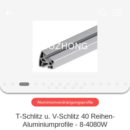
Bozhong
Metal
Group
Co.,
Ltd..
All
Rights
Reserved.
HAUS
PRODUKTE
ÜBER
UNS
FABRIK-
AUSFLUG
Aluminiumverdrängungsprofile
T-Schlitz u. V-Schlitz 40 Reihen-
QUALITÄTSKONTROLLE
Aluminiumprofile - 8-4080W