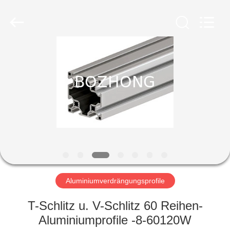
Fournisseur.
Copyright
©
2020
-
2023
sssteelplate.com.
All
HAUS
Rights
Reserved.
PRODUKTE
ÜBER
UNS
FABRIK-
AUSFLUG
Aluminiumverdrängungsprofile
T-Schlitz u. V-Schlitz 60 Reihen-
QUALITÄTSKONTROLLE
Aluminiumprofile -8-60120W