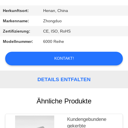
TRETEN
Herkunftsort:
Henan, China
SIE
Markenname:
Zhongduo
MIT
Zertifizierung:
CE, ISO, RoHS
UNS
Modellnummer:
6000 Reihe
IN
VERBINDUNG
KONTAKT!
FORDERN
DETAILS ENTFALTEN
SIE
EIN
Ähnliche Produkte
ZITAT
Kundengebundene
gekerbte