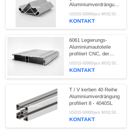
Aluminiumverdrängung
profiliert 8 - 4040R für
USD15-50000/pcs MOQ:500kg
Struktur-Rahmen
KONTAKT
6061 Legierungs-
Aluminiumautoteile
profiliert CNC, der
hohe Präzision
USD15-50000/pcs MOQ:500kg
maschinell bearbeitet
KONTAKT
T / V kerben 40 Reihe
Aluminiumverdrängung
profiliert 8 - 4040SL
USD15-50000/pcs MOQ:500kg
KONTAKT