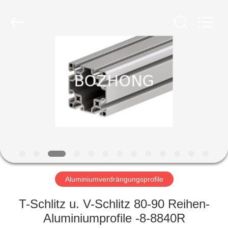
Fournisseur.
Copyright
©
2020
-
2023
sssteelplate.com.
All
HAUS
Rights
Reserved.
PRODUKTE
ÜBER
UNS
FABRIK-
AUSFLUG
Aluminiumverdrängungsprofile
T-Schlitz u. V-Schlitz 80-90 Reihen-
QUALITÄTSKONTROLLE
Aluminiumprofile -8-8840R