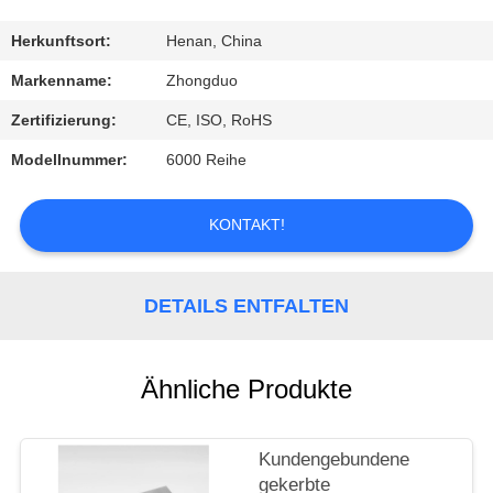
TRETEN
Herkunftsort:
Henan, China
SIE
Markenname:
Zhongduo
MIT
Zertifizierung:
CE, ISO, RoHS
UNS
Modellnummer:
6000 Reihe
IN
VERBINDUNG
KONTAKT!
FORDERN
DETAILS ENTFALTEN
SIE
EIN
Ähnliche Produkte
ZITAT
Kundengebundene
gekerbte