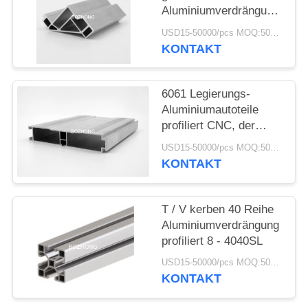
Aluminiumverdrängung
profiliert 8 - 4040R für
USD15-50000/pcs MOQ:500kg
Struktur-Rahmen
KONTAKT
6061 Legierungs-
Aluminiumautoteile
profiliert CNC, der
hohe Präzision
USD15-50000/pcs MOQ:500kg
maschinell bearbeitet
KONTAKT
T / V kerben 40 Reihe
Aluminiumverdrängung
profiliert 8 - 4040SL
USD15-50000/pcs MOQ:500kg
KONTAKT