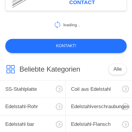
CONTACT
12
Legierter Stahl-
loading...
Spule
KONTAKT!
Beliebte Kategorien
Alle
19
Stahl Rohr
SS-Stahlplatte
Coil aus Edelstahl
Edelstahl-Rohr
Edelstahlverschraubungen
Edelstahl bar
Edelstahl-Flansch