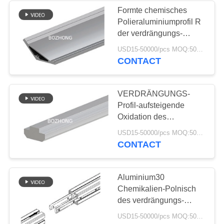
Formte chemisches
Polieraluminiumprofil R
16
der verdrängungs-
Draht aus
LZ5050
USD15-50000/pcs MOQ:500kg
CONTACT
nichtrostendem
Stahl
VERDRÄNGUNGS-
Profil-aufsteigende
Oxidation des
Verbindungsstück-10 -
34
USD15-50000/pcs MOQ:500kg
10 Aluminium
CONTACT
Platte des legierten
Stahls
Aluminium30
Chemikalien-Polnisch
des verdrängungs-
Verbindungsstück-8 - 8 -
USD15-50000/pcs MOQ:500kg