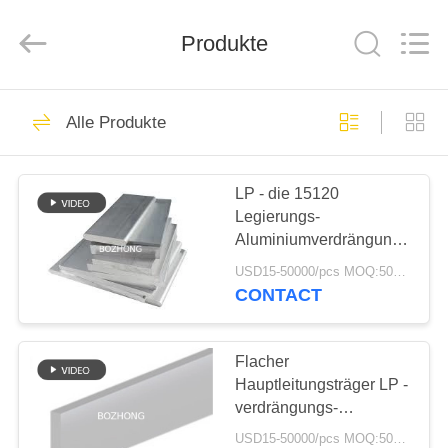
Bozhong
Metal
Group
Co.,
Produkte
Ltd..
All
Rights
Reserved.
HAUS
61
Alle Produkte
SS-Stahlplatte
PRODUKTE
LP - die 15120
Legierungs-
ÜBER
Aluminiumverdrängung
UNS
profiliert flachen
USD15-50000/pcs MOQ:500kg
Hauptleitungsträger
CONTACT
33
FABRIK-
AUSFLUG
Flacher
Coil aus Edelstahl
Hauptleitungsträger LP -
verdrängungs-
QUALITÄTSKONTROLLE
Chemikalien-Polnisch
USD15-50000/pcs MOQ:500kg