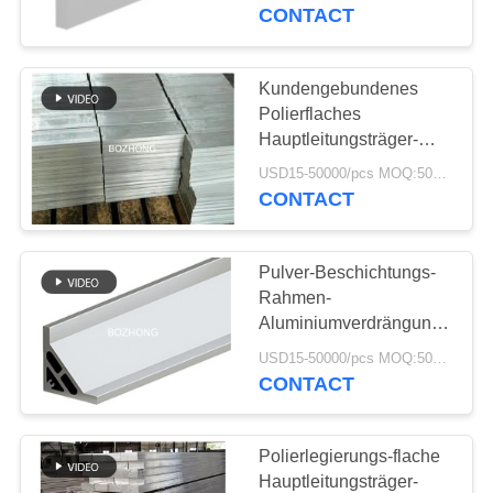
des Aluminium-1590
CONTACT
Gestaltungs
TRETEN
SIE
Kundengebundenes
44
MIT
Polierflaches
Hauptleitungsträger-
UNS
Edelstahl-Rohr
Verdrängungs-
USD15-50000/pcs MOQ:500kg
IN
Aluminiumprofil LP -
CONTACT
1560
VERBINDUNG
Pulver-Beschichtungs-
FORDERN
Rahmen-
SIE
Aluminiumverdrängungs-
19
Profil LZ3030
EIN
USD15-50000/pcs MOQ:500kg
CONTACT
Edelstahlverschraubun
ZITAT
Polierlegierungs-flache
SITEMAP
Hauptleitungsträger-