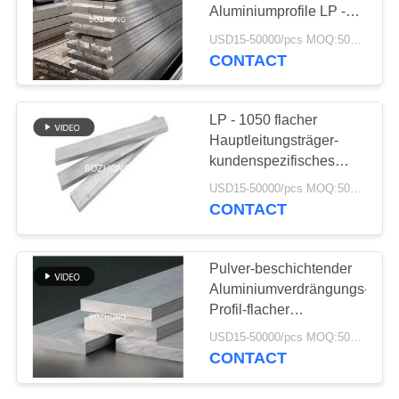
Aluminiumprofile LP -
PRIVACY
10100
USD15-50000/pcs MOQ:500kg
CONTACT
21
POLICY
Edelstahl bar
LP - 1050 flacher
Hauptleitungsträger-
kundenspezifisches
Aluminiumverdrängungs-
USD15-50000/pcs MOQ:500kg
Chemikalien-Polnisch
CONTACT
15
Pulver-beschichtender
Aluminiumverdrängungs-
Edelstahl-Flansch
Profil-flacher
Hauptleitungsträger LP -
USD15-50000/pcs MOQ:500kg
0580
CONTACT