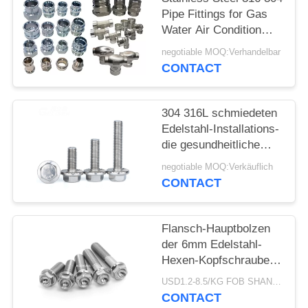
Pipe Fittings for Gas
PRIVACY
Water Air Condition
Bellows Flow Hose
POLICY
negotiable MOQ:Verhandelbar
Cock
CONTACT
304 316L schmiedeten
Edelstahl-Installations-
die gesundheitliche
Kolben-Schweißung,
negotiable MOQ:Verkäuflich
die T-Stück verringert
CONTACT
Flansch-Hauptbolzen
der 6mm Edelstahl-
Hexen-Kopfschraube-
ASTM A193
USD1.2-8.5/KG FOB SHANGHAI MOQ:10Pieces
CONTACT