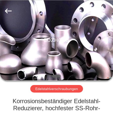
Bozhong
Metal
Group
Co.,
Ltd..
All
Rights
Reserved.
HAUS
PRODUKTE
ÜBER
UNS
FABRIK-
AUSFLUG
Edelstahlverschraubungen
Korrosionsbeständiger Edelstahl-
QUALITÄTSKONTROLLE
Reduzierer, hochfester SS-Rohr-