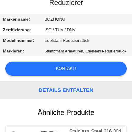
Reduzierer
TRETEN
SIE
Markenname:
BOZHONG
MIT
Zertifizierung:
ISO / TUV / DNV
UNS
Modellnummer:
Edelstahl Reduzierstück
IN
Markieren:
,
Stumpfnaht Armaturen
Edelstahl Reduzierstück
VERBINDUNG
KONTAKT!
FORDERN
SIE
DETAILS ENTFALTEN
EIN
ZITAT
Ähnliche Produkte
SITEMAP
Stainless Steel 316 304