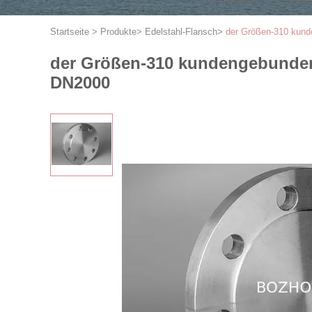
Startseite
>
Produkte
>
Edelstahl-Flansch
>
der Größen-310 kund
der Größen-310 kundengebundene
DN2000