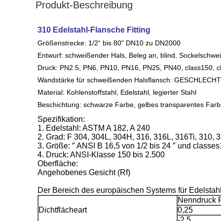
Produkt-Beschreibung
310 Edelstahl-Flansche Fitting
Größenstrecke: 1/2“ bis 80" DN10 zu DN2000
Entwurf: schweißender Hals, Beleg an, blind, Sockelschwe
Druck: PN2.5, PN6, PN10, PN16, PN25, PN40, class150, cl
Wandstärke für schweißenden Halsflansch: GESCHLEC
Material: Kohlenstoffstahl, Edelstahl, legierter Stahl
Beschichtung: schwarze Farbe, gelbes transparentes Farbe
Spezifikation:
1. Edelstahl: ASTM A 182, A 240
2. Grad: F 304, 304L, 304H, 316, 316L, 316Ti, 310
3. Größe: ″ ANSI B 16,5 von 1/2 bis 24 ″ und classe
4. Druck: ANSI-Klasse 150 bis 2.500
Oberfläche:
Angehobenes Gesicht (Rf)
Der Bereich des europäischen Systems für Edelstah
Nenndruck 
Dichtflächeart
0,25
-2,5