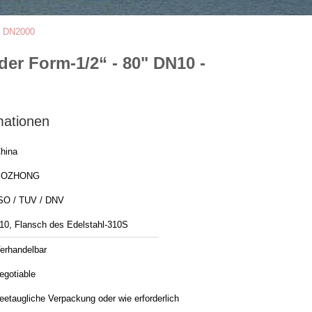
- DN2000
er Form-1/2“ - 80" DN10 -
mationen
hina
BOZHONG
SO / TUV / DNV
10, Flansch des Edelstahl-310S
erhandelbar
egotiable
eetaugliche Verpackung oder wie erforderlich