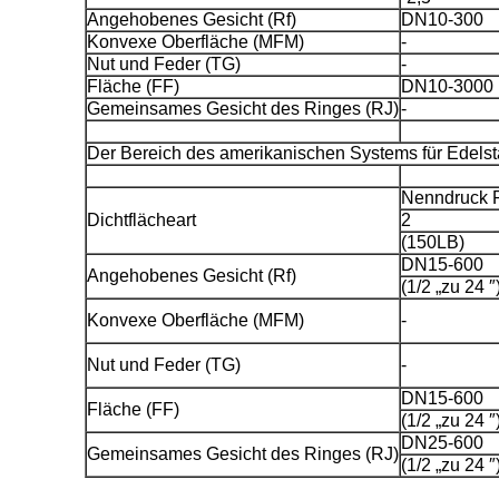
Angehobenes Gesicht (Rf)
DN10-300
Konvexe Oberfläche (MFM)
-
Nut und Feder (TG)
-
Fläche (FF)
DN10-3000
Gemeinsames Gesicht des Ringes (RJ)
-
Der Bereich des amerikanischen Systems für Edelst
Nenndruck 
Dichtflächeart
2
(150LB)
DN15-600
Angehobenes Gesicht (Rf)
(1/2 „zu 24 ″
Konvexe Oberfläche (MFM)
-
Nut und Feder (TG)
-
DN15-600
Fläche (FF)
(1/2 „zu 24 ″
DN25-600
Gemeinsames Gesicht des Ringes (RJ)
(1/2 „zu 24 ″