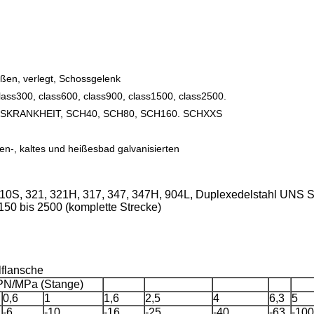
ißen, verlegt, Schossgelenk
ass300, class600, class900, class1500, class2500.
HTSKRANKHEIT, SCH40, SCH80, SCH160. SCHXXS
n-, kaltes und heißesbad galvanisierten
, 310S, 321, 321H, 317, 347, 347H, 904L, Duplexedelstahl UN
s150 bis 2500 (komplette Strecke)
lflansche
PN/MPa (Stange)
0,6
1
1,6
2,5
4
6,3
5
-6
-10
-16
-25
-40
-63
-100