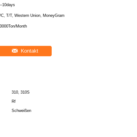
--10days
/C, T/T, Western Union, MoneyGram
0000Ton/Month
Kontakt
310, 310S
Rf
Schweißen