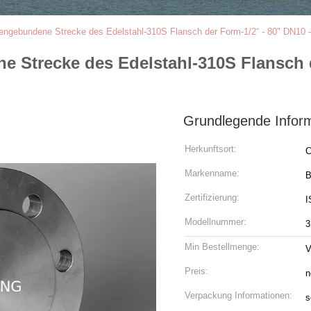
engebundene Strecke des Edelstahl-310S Flansch der Form-1/2“ - 80" DN10 
 Strecke des Edelstahl-310S Flansch d
Grundlegende Infor
Herkunftsort:
C
Markenname:
Zertifizierung:
I
Modellnummer:
3
Min Bestellmenge:
V
Preis:
n
Verpackung Informationen:
s