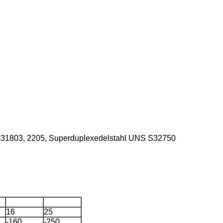
S S31803, 2205, Superduplexedelstahl UNS S32750
16
25
-160
-250