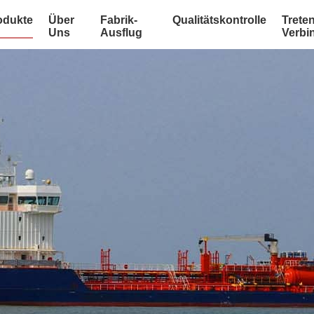
odukte
Über
Fabrik-
Qualitätskontrolle
Treten
Uns
Ausflug
Verbi