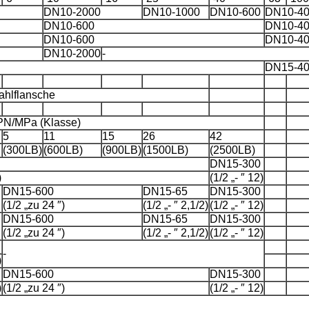
DN10-2000
DN10-1000
DN10-600
DN10-4
DN10-600
DN10-4
DN10-600
DN10-4
DN10-2000
-
DN15-4
ahlflansche
PN/MPa (Klasse)
5
11
15
26
42
(300LB)
(600LB)
(900LB)
(1500LB)
(2500LB)
DN15-300
)
(1/2 „- ″ 12)
Hinterlass eine Nachricht
DN15-600
DN15-65
DN15-300
(1/2 „zu 24 ″)
(1/2 „- ″ 2,1/2)
(1/2 „- ″ 12)
Wir rufen Sie bald zurück!
DN15-600
DN15-65
DN15-300
(1/2 „zu 24 ″)
(1/2 „- ″ 2,1/2)
(1/2 „- ″ 12)
-
)
DN15-600
DN15-300
)
(1/2 „zu 24 ″)
(1/2 „- ″ 12)