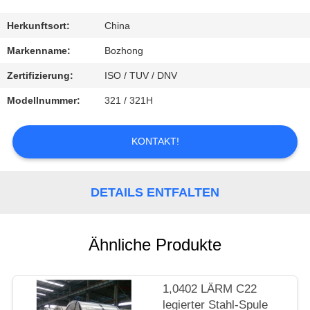
TRETEN
Herkunftsort:
China
SIE
Markenname:
Bozhong
MIT
Zertifizierung:
ISO / TUV / DNV
UNS
Modellnummer:
321 / 321H
IN
VERBINDUNG
KONTAKT!
FORDERN
DETAILS ENTFALTEN
SIE
EIN
Ähnliche Produkte
ZITAT
1,0402 LÄRM C22
legierter Stahl-Spule