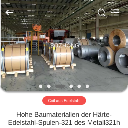
Fournisseur.
Copyright
©
2020
-
2024
sssteelplate.com.
All
HAUS
Rights
Reserved.
PRODUKTE
ÜBER
UNS
FABRIK-
AUSFLUG
Coil aus Edelstahl
Hohe Baumaterialien der Härte-
QUALITÄTSKONTROLLE
Edelstahl-Spulen-321 des Metall321h