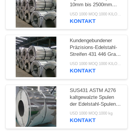
10mm bis 2500mm
Breite
USD 1000 MOQ:1000 KILOGRAMM
kundengebundene
KONTAKT
Länge
Kundengebundener
Präzisions-Edelstahl-
Streifen 431 446 Grad
440A 440B 440C 1 -
USD 1000 MOQ:1000 KILOGRAMM
3mm Stärke
KONTAKT
SUS431 ASTM A276
kaltgewalzte Spulen
der Edelstahl-Spulen-
0.1mm Edelstahl
USD 1000 MOQ:1000 kg
KONTAKT