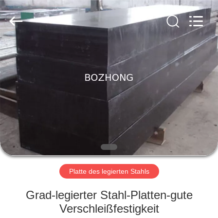
Fournisseur.
Copyright
©
2020
-
2023
sssteelplate.com.
All
HAUS
Rights
Reserved.
PRODUKTE
ÜBER
UNS
FABRIK-
AUSFLUG
Platte des legierten Stahls
Grad-legierter Stahl-Platten-gute
QUALITÄTSKONTROLLE
Verschleißfestigkeit