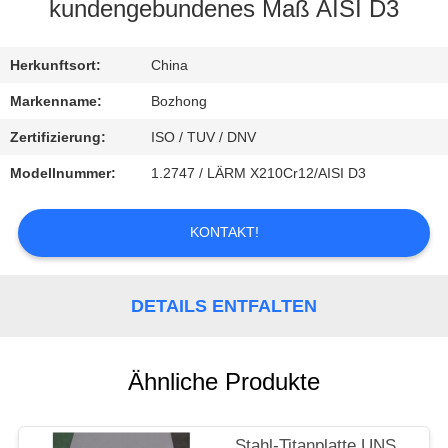
kundengebundenes Maß AISI D3
TRETEN
SIE
Herkunftsort:
China
MIT
Markenname:
Bozhong
UNS
Zertifizierung:
ISO / TUV / DNV
IN
Modellnummer:
1.2747 / LÄRM X210Cr12/AISI D3
VERBINDUNG
KONTAKT!
FORDERN
SIE
DETAILS ENTFALTEN
EIN
ZITAT
Ähnliche Produkte
Stahl-Titanplatte UNS