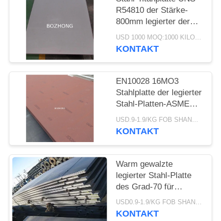
R54810 der Stärke-
800mm legierter der
Breiten-2500mm
USD 1000 MOQ:1000 KILOGRAMM
KONTAKT
EN10028 16MO3
Stahlplatte der legierter
Stahl-Platten-ASME
Chrome Moly
USD.9-1.9/KG FOB SHANGHAI MOQ:1000kg
KONTAKT
Warm gewalzte
legierter Stahl-Platte
des Grad-70 für
Kessel-Druckbehälter
USD0.9-1.9/KG FOB SHANGHAI MOQ:1000kg
ASME SA516
KONTAKT