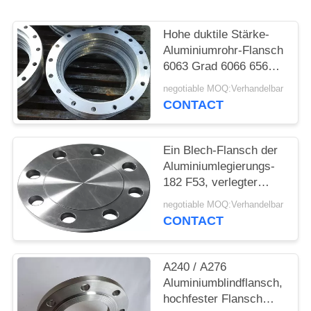
PRIVACY
Hohe duktile Stärke-
POLICY
Aluminiumrohr-Flansch
6063 Grad 6066 6560
7005 7072 7075
negotiable MOQ:Verhandelbar
CONTACT
Ein Blech-Flansch der
Aluminiumlegierungs-
182 F53, verlegter
Blindflansch
negotiable MOQ:Verhandelbar
CONTACT
A240 / A276
Aluminiumblindflansch,
hochfester Flansch