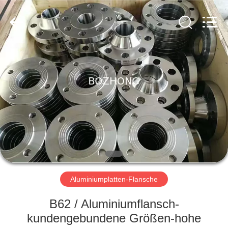
Bozhong
Metal
Group
Co.,
Ltd..
All
Rights
Reserved.
HAUS
PRODUKTE
ÜBER
UNS
FABRIK-
AUSFLUG
Aluminiumplatten-Flansche
B62 / Aluminiumflansch-
QUALITÄTSKONTROLLE
kundengebundene Größen-hohe