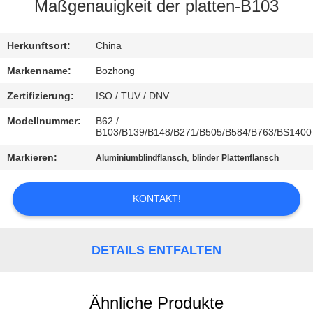
Maßgenauigkeit der platten-B103
TRETEN
SIE
Herkunftsort:
China
MIT
Markenname:
Bozhong
UNS
Zertifizierung:
ISO / TUV / DNV
IN
Modellnummer:
B62 /
B103/B139/B148/B271/B505/B584/B763/BS1400
VERBINDUNG
Markieren:
,
Aluminiumblindflansch
blinder Plattenflansch
FORDERN
KONTAKT!
SIE
EIN
DETAILS ENTFALTEN
ZITAT
SITEMAP
Ähnliche Produkte