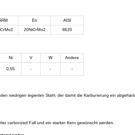
ÄRM
En
AISI
iCrMo2
20NiCrMo2
8620
Ni
V
W
Andere
0,55
-
-
-
n niedrigen legierten Stahl, der damit die Karburierung ein abgehärtet
er carborized Fall und ein starker Kern gewünscht werden.