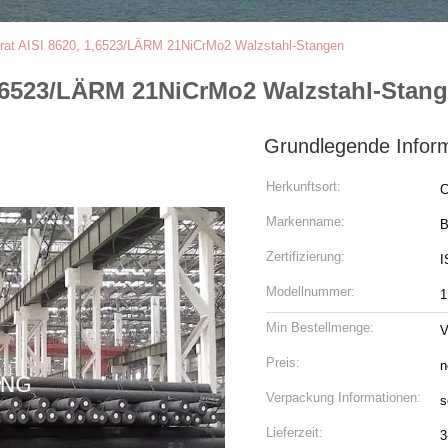
rrat AISI 8620, 1,6523/LÄRM 21NiCrMo2 Walzstahl-Stangen
 1,6523/LÄRM 21NiCrMo2 Walzstahl-Stan
Grundlegende Infor
Herkunftsort:
C
Markenname:
B
Zertifizierung:
I
Modellnummer:
1
Min Bestellmenge:
V
Preis:
n
Verpackung Informationen:
s
Lieferzeit:
3