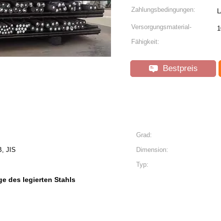
Zahlungsbedingungen:
L
Versorgungsmaterial-
1
Fähigkeit:
Bestpreis
Grad:
, JIS
Dimension:
Typ:
e des legierten Stahls