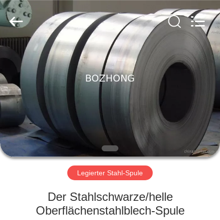
Bozhong
Metal
Group
Co.,
Ltd..
All
Rights
Reserved.
HAUS
PRODUKTE
ÜBER
UNS
FABRIK-
AUSFLUG
Legierter Stahl-Spule
Der Stahlschwarze/helle
QUALITÄTSKONTROLLE
Oberflächenstahlblech-Spule