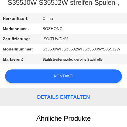
S355J0W S355J2W streifen-Spulen-,
TRETEN
SIE
Herkunftsort:
China
MIT
Markenname:
BOZHONG
UNS
Zertifizierung:
ISO/TUV/DNV
IN
Modellnummer:
S355J0WP/S355J2WP/S355J0W/S355J2W
VERBINDUNG
Markieren:
,
Stahlstreifenspule
gerollte Stahlrolle
FORDERN
KONTAKT!
SIE
EIN
DETAILS ENTFALTEN
ZITAT
Ähnliche Produkte
SITEMAP