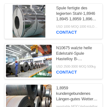
Spule fertigte des
PRIVACY
legierten Stahl-1,8946
POLICY
1,8945 1,8959 1,8965
das beständige
USD 1000 MOQ:1000 KILOGRAMM
Längen-Wetter
CONTACT
besonders an
N10675 walzte helle
Edelstahl-Spule
Hastelloy B-
3/Legierung B3 kalt
USD 2500-3000 MOQ:500kg
CONTACT
1,8959
kundengebundenes
Längen-gutes Wetter
des legierten Stahl-
negotiable MOQ:Verhandelbar