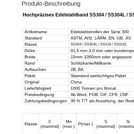
Produkt-Beschreibung
Hochpräzises Edelstahlband SS304 / SS304L / S
Artikelname
Edelstahlstreifen der Serie 300
Standard
ASTM, AISI, LÄRM, EN, GB, JIS
Klasse
SS304 / SS304L / SS316 / SS316L
Dicke
01,5 mm-3,0 mm oder kundenspe
Breite
15mm-1000mm oder angepasst
Rand
Schlitzkante/Millkante
Auftauchen
2B, BA
Paket
Staindard seetüchtiges Paket
Original
China
Lieferfähigkeit
1000 Tonnen pro Monat
Preisbedingung
Ab Werk, FOB, CIF, CFR, CNF
Zahlungsbedingungen
30 % T/T als Anzahlung, der Rest
C
Mn
S
Si
Klasse
P(max.)
(maximal)
(max.)
(maximal)
(maxima