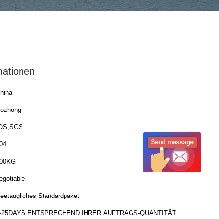
mationen
hina
ozhong
OS,SGS
04
00KG
egotiable
eetaugliches Standardpaket
-25DAYS ENTSPRECHEND IHRER AUFTRAGS-QUANTITÄT