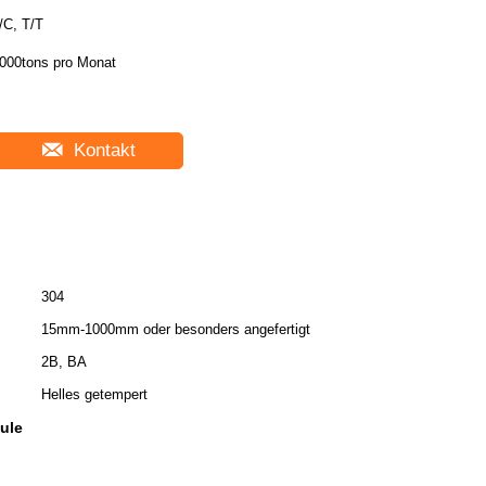
/C, T/T
000tons pro Monat
Kontakt
304
15mm-1000mm oder besonders angefertigt
2B, BA
Helles getempert
ule