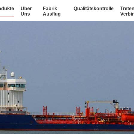
odukte
Über
Fabrik-
Qualitätskontrolle
Treten
Uns
Ausflug
Verbi