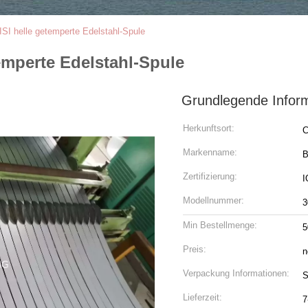
I helle getemperte Edelstahl-Spule
emperte Edelstahl-Spule
Grundlegende Infor
Herkunftsort:
C
Markenname:
B
Zertifizierung:
I
Modellnummer:
3
Min Bestellmenge:
5
Preis:
n
Verpackung Informationen:
S
Lieferzeit:
7