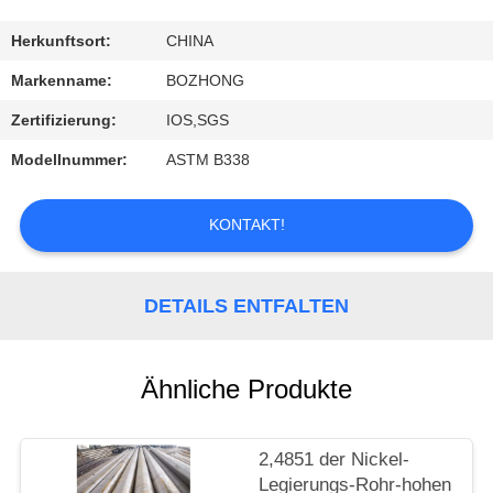
TRETEN
Herkunftsort:
CHINA
SIE
Markenname:
BOZHONG
MIT
Zertifizierung:
IOS,SGS
UNS
Modellnummer:
ASTM B338
IN
VERBINDUNG
KONTAKT!
FORDERN
DETAILS ENTFALTEN
SIE
EIN
Ähnliche Produkte
ZITAT
2,4851 der Nickel-
Legierungs-Rohr-hohen