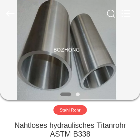
Fournisseur.
Copyright
©
2020
-
2023
sssteelplate.com.
All
HAUS
Rights
Reserved.
PRODUKTE
ÜBER
UNS
FABRIK-
AUSFLUG
Stahl Rohr
Nahtloses hydraulisches Titanrohr
QUALITÄTSKONTROLLE
ASTM B338