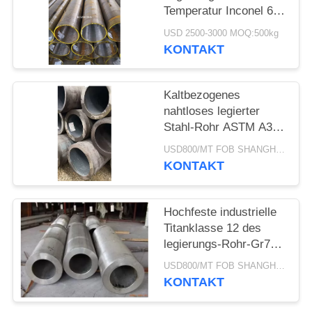
Temperatur Inconel 601
nahtloser Widerstand
USD 2500-3000 MOQ:500kg
KONTAKT
Kaltbezogenes
nahtloses legierter
Stahl-Rohr ASTM A335
P5 für Erdölraffinerie-
USD800/MT FOB SHANGHAI MOQ:100 PC
Hochdruckkessel
KONTAKT
Hochfeste industrielle
Titanklasse 12 des
legierungs-Rohr-Gr7
ASTM
USD800/MT FOB SHANGHAI MOQ:1000 Kilogramm
KONTAKT