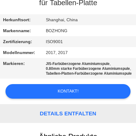
für Tabellen-Platte
TRETEN
SIE
Herkunftsort:
Shanghai, China
MIT
Markenname:
BOZHONG
UNS
Zertifizierung:
ISO9001
IN
Modellnummer:
2017, 2017
VERBINDUNG
Markieren:
,
JIS-Farbüberzogene Aluminiumspule
,
0.80mm starke Farbüberzogene Aluminiumspule
Tabellen-Platten-Farbüberzogene Aluminiumspule
FORDERN
SIE
KONTAKT!
EIN
ZITAT
DETAILS ENTFALTEN
SITEMAP