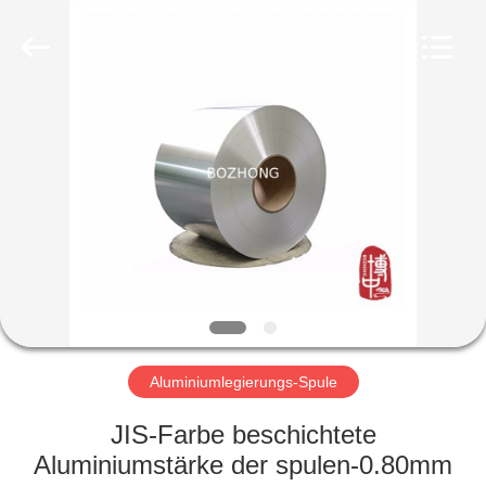
Bozhong
Metal
Group
Co.,
Ltd..
All
Rights
Reserved.
HAUS
PRODUKTE
ÜBER
UNS
FABRIK-
AUSFLUG
Aluminiumlegierungs-Spule
JIS-Farbe beschichtete
QUALITÄTSKONTROLLE
Aluminiumstärke der spulen-0.80mm