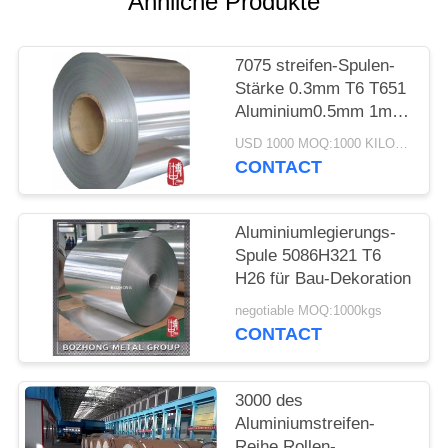
Ähnliche Produkte
PRIVACY
7075 streifen-Spulen-
POLICY
Stärke 0.3mm T6 T651
Aluminium0.5mm 1mm
2mm 3mm 5mm 10mm
USD 1000 MOQ:1000 KILOGRAMM
CONTACT
Aluminiumlegierungs-
Spule 5086H321 T6
H26 für Bau-Dekoration
negotiable MOQ:1000kgs
CONTACT
3000 des
Aluminiumstreifen-
Reihe Rollen-,