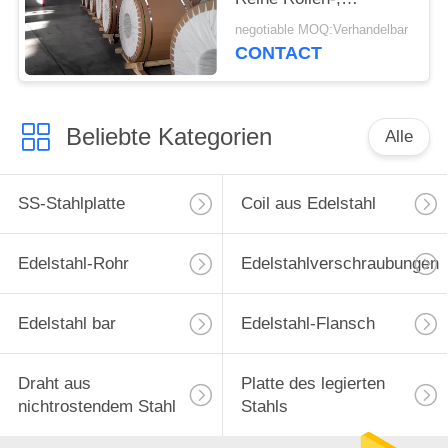
Aluminiumstärke der
negotiable MOQ:Verhandelbar
streifen-Spulen-
CONTACT
0.3mm~150mm
Beliebte Kategorien
Alle
SS-Stahlplatte
Coil aus Edelstahl
Edelstahl-Rohr
Edelstahlverschraubungen
Edelstahl bar
Edelstahl-Flansch
Draht aus
Platte des legierten
nichtrostendem Stahl
Stahls