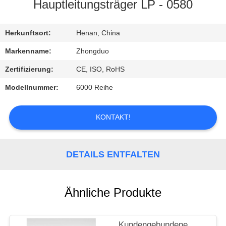
Hauptleitungsträger LP - 0580
TRETEN
SIE
Herkunftsort:
Henan, China
MIT
Markenname:
Zhongduo
UNS
Zertifizierung:
CE, ISO, RoHS
IN
Modellnummer:
6000 Reihe
VERBINDUNG
KONTAKT!
FORDERN
SIE
DETAILS ENTFALTEN
EIN
ZITAT
Ähnliche Produkte
Kundengebundene