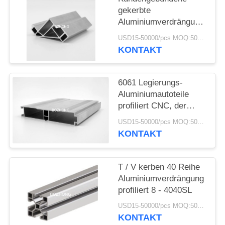
gekerbte
Aluminiumverdrängung
profiliert 8 - 4040R für
USD15-50000/pcs MOQ:500kg
Struktur-Rahmen
KONTAKT
6061 Legierungs-
Aluminiumautoteile
profiliert CNC, der
hohe Präzision
USD15-50000/pcs MOQ:500kg
maschinell bearbeitet
KONTAKT
T / V kerben 40 Reihe
Aluminiumverdrängung
profiliert 8 - 4040SL
USD15-50000/pcs MOQ:500kg
KONTAKT