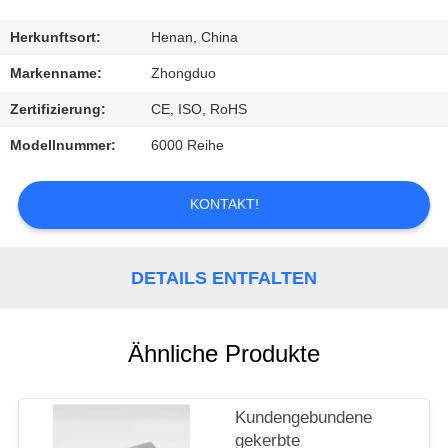
TRETEN
Herkunftsort:
Henan, China
SIE
Markenname:
Zhongduo
MIT
Zertifizierung:
CE, ISO, RoHS
UNS
Modellnummer:
6000 Reihe
IN
VERBINDUNG
KONTAKT!
FORDERN
DETAILS ENTFALTEN
SIE
EIN
Ähnliche Produkte
ZITAT
Kundengebundene
gekerbte