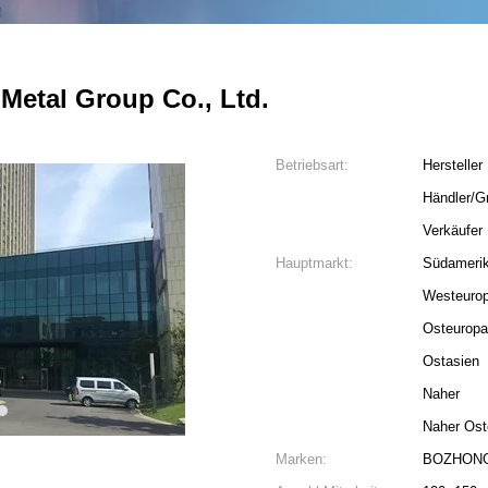
etal Group Co., Ltd.
Betriebsart:
Hersteller
Händler/G
Verkäufer
Hauptmarkt:
Südameri
Westeuro
Osteuropa
Ostasien
Naher
3
Naher Ost
Marken:
BOZHON