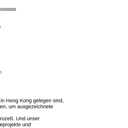
-50000000
%
m
d in Hong Kong gelegen sind,
ben, um ausgezeichnete
prozeß. Und unser
eprojekte und