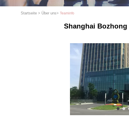
Startseite
>
Über uns
>
Teaminfo
Shanghai Bozhong M
1
2