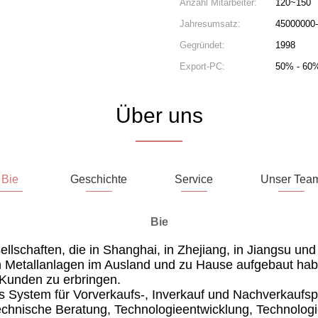
Anzahl Mitarbeiter:
120~150
Jahresumsatz:
45000000
Gegründet:
1998
Export-PC:
50% - 60
Über uns
Bie
Geschichte
Service
Unser Tea
Bie
llschaften, die in Shanghai, in Zhejiang, in Jiangsu un
en Metallanlagen im Ausland und zu Hause aufgebaut ha
 Kunden zu erbringen.
 System für Vorverkaufs-, Inverkauf und Nachverkaufs
echnische Beratung, Technologieentwicklung, Technologi