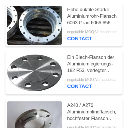
Hohe duktile Stärke-
PRIVACY
Aluminiumrohr-Flansch
POLICY
6063 Grad 6066 6560
7005 7072 7075
negotiable MOQ:Verhandelbar
CONTACT
Ein Blech-Flansch der
Aluminiumlegierungs-
182 F53, verlegter
Blindflansch
negotiable MOQ:Verhandelbar
CONTACT
A240 / A276
Aluminiumblindflansch,
hochfester Flansch
ASTM A182 besonders
negotiable MOQ:Verhandelbar