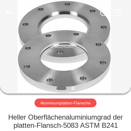
Bozhong
Metal
Group
Co.,
Ltd..
All
Rights
Reserved.
HAUS
PRODUKTE
ÜBER
UNS
FABRIK-
AUSFLUG
Aluminiumplatten-Flansche
Heller Oberflächenaluminiumgrad der
QUALITÄTSKONTROLLE
platten-Flansch-5083 ASTM B241