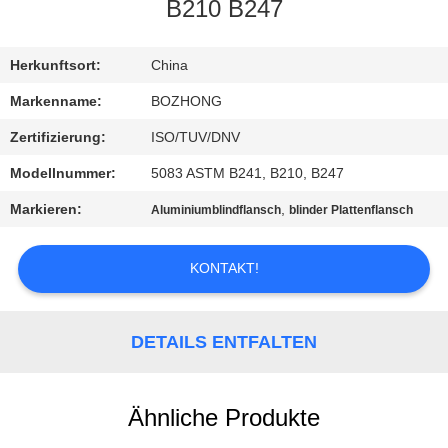
B210 B247
TRETEN
SIE
Herkunftsort:
China
MIT
Markenname:
BOZHONG
UNS
Zertifizierung:
ISO/TUV/DNV
IN
Modellnummer:
5083 ASTM B241, B210, B247
VERBINDUNG
Markieren:
,
Aluminiumblindflansch
blinder Plattenflansch
FORDERN
KONTAKT!
SIE
EIN
DETAILS ENTFALTEN
ZITAT
Ähnliche Produkte
SITEMAP