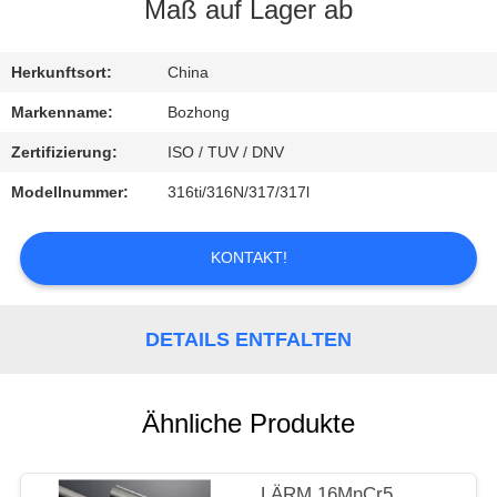
Maß auf Lager ab
TRETEN
SIE
Herkunftsort:
China
MIT
Markenname:
Bozhong
UNS
Zertifizierung:
ISO / TUV / DNV
IN
Modellnummer:
316ti/316N/317/317l
VERBINDUNG
KONTAKT!
FORDERN
SIE
DETAILS ENTFALTEN
EIN
ZITAT
Ähnliche Produkte
LÄRM 16MnCr5