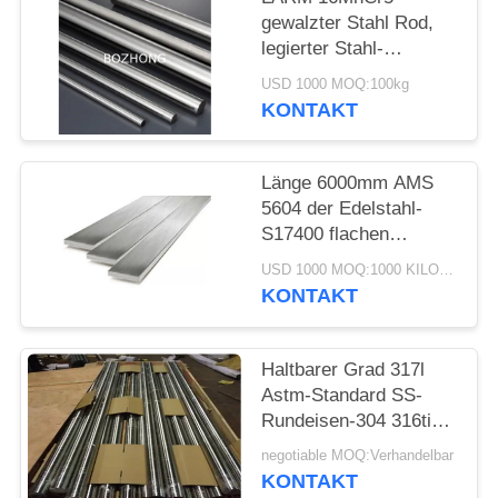
gewalzter Stahl Rod,
legierter Stahl-
Metallrundeisen-Vorrat-
USD 1000 MOQ:100kg
kundenspezifische
KONTAKT
Abmessung
Länge 6000mm AMS
5604 der Edelstahl-
S17400 flachen
Stangen-400mm
USD 1000 MOQ:1000 KILOGRAMM
KONTAKT
Haltbarer Grad 317l
Astm-Standard SS-
Rundeisen-304 316ti
316n 317
negotiable MOQ:Verhandelbar
KONTAKT