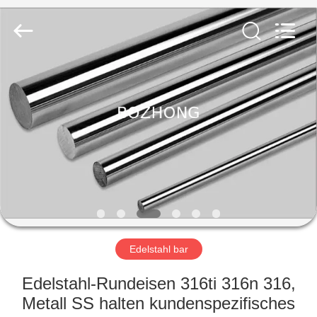
Fournisseur.
Copyright
©
2020
-
2023
sssteelplate.com.
All
HAUS
Rights
Reserved.
PRODUKTE
ÜBER
UNS
FABRIK-
AUSFLUG
Edelstahl bar
Edelstahl-Rundeisen 316ti 316n 316,
QUALITÄTSKONTROLLE
Metall SS halten kundenspezifisches