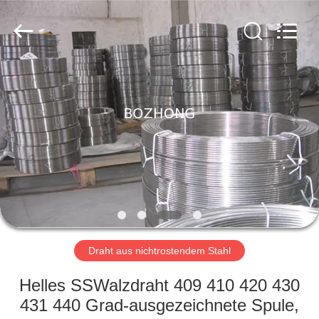
Bozhong
Metal
Group
Co.,
Ltd..
All
Rights
Reserved.
HAUS
PRODUKTE
ÜBER
UNS
FABRIK-
AUSFLUG
Draht aus nichtrostendem Stahl
Helles SSWalzdraht 409 410 420 430
QUALITÄTSKONTROLLE
431 440 Grad-ausgezeichnete Spule,