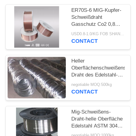
ER70S-6 MIG-Kupfer-
PRIVACY
Schweißdraht
POLICY
Gasschutz Co2 0,8
mm 1,0 mm 1,2 mm
USD0.8-1.0/KG FOB SHANGHAI MOQ:500kg
CONTACT
Heller
Oberflächenschweißens-
Draht des Edelstahl-
Draht-316 SS Mig 0,1 -
negotiable MOQ:500kg
10mm Durchmesser
CONTACT
Mig-Schweißens-
Draht-helle Oberfläche
Edelstahl ASTM 304L
316
negotiable MOQ:1000kg