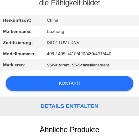
die Fähigkeit bildet
TRETEN
SIE
Herkunftsort:
China
MIT
Markenname:
Bozhong
UNS
Zertifizierung:
ISO / TUV / DNV
IN
Modellnummer:
409 / 409L/410/420/430/431/440
VERBINDUNG
Markieren:
,
SSWalzdraht
SS-Schweißensdraht
FORDERN
KONTAKT!
SIE
EIN
DETAILS ENTFALTEN
ZITAT
Ähnliche Produkte
SITEMAP