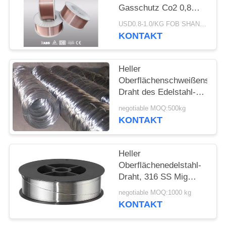
Gasschutz Co2 0,8
mm 1,0 mm 1,2 mm
USD0.8-1.0/KG FOB SHANGHAI MOQ:500kg
KONTAKT
Heller
Oberflächenschweißens-
Draht des Edelstahl-
Draht-316 SS Mig 0,1 -
negotiable MOQ:500kg
10mm Durchmesser
KONTAKT
Heller
Oberflächenedelstahl-
Draht, 316 SS Mig
Durchmesser des
negotiable MOQ:1000 kg
Schweißens-Draht-0.1-
KONTAKT
10mm