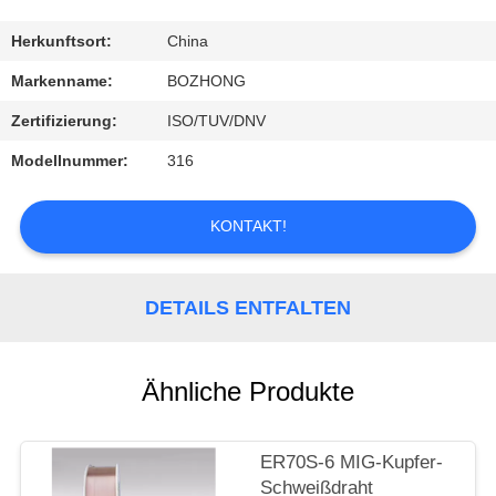
TRETEN
Herkunftsort:
China
SIE
Markenname:
BOZHONG
MIT
Zertifizierung:
ISO/TUV/DNV
UNS
Modellnummer:
316
IN
VERBINDUNG
KONTAKT!
FORDERN
DETAILS ENTFALTEN
SIE
EIN
Ähnliche Produkte
ZITAT
ER70S-6 MIG-Kupfer-
Schweißdraht