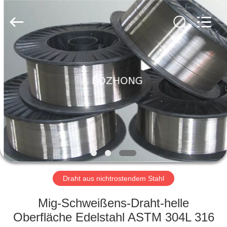
Fournisseur.
Copyright
©
2020
-
2023
sssteelplate.com.
All
HAUS
Rights
Reserved.
PRODUKTE
ÜBER
UNS
FABRIK-
AUSFLUG
Draht aus nichtrostendem Stahl
Mig-Schweißens-Draht-helle
QUALITÄTSKONTROLLE
Oberfläche Edelstahl ASTM 304L 316