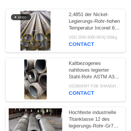
PRIVACY
2,4851 der Nickel-
POLICY
Legierungs-Rohr-hohen
Temperatur Inconel 601
nahtloser Widerstand
USD 2500-3000 MOQ:500kg
CONTACT
Kaltbezogenes
nahtloses legierter
Stahl-Rohr ASTM A335
P5 für Erdölraffinerie-
USD800/MT FOB SHANGHAI MOQ:100 PC
Hochdruckkessel
CONTACT
Hochfeste industrielle
Titanklasse 12 des
legierungs-Rohr-Gr7