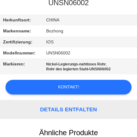
UNSN06002
TRETEN
SIE
Herkunftsort:
CHINA
MIT
Markenname:
Bozhong
UNS
Zertifizierung:
IOS
IN
Modellnummer:
UNSN06002
VERBINDUNG
Markieren:
,
Nickel-Legierungs-nahtloses Rohr
Rohr des legierten Stahl-UNSN06002
FORDERN
KONTAKT!
SIE
EIN
DETAILS ENTFALTEN
ZITAT
SITEMAP
Ähnliche Produkte