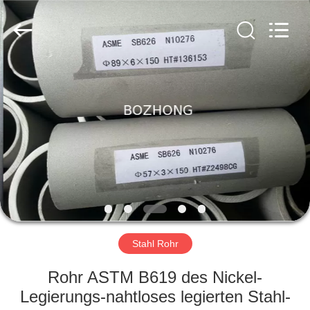
Bozhong
Metal
Group
Co.,
Ltd..
All
Rights
Reserved.
HAUS
PRODUKTE
ÜBER
UNS
FABRIK-
AUSFLUG
Stahl Rohr
Rohr ASTM B619 des Nickel-
QUALITÄTSKONTROLLE
Legierungs-nahtloses legierten Stahl-