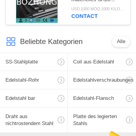
ASME SA516 warm
USD 1000 MOQ:1000 KILOGRAMM
gewalzter SS
CONTACT
Stahlgrad-70 16Mo3
Beliebte Kategorien
Alle
SS-Stahlplatte
Coil aus Edelstahl
Edelstahl-Rohr
Edelstahlverschraubungen
Edelstahl bar
Edelstahl-Flansch
Draht aus
Platte des legierten
nichtrostendem Stahl
Stahls