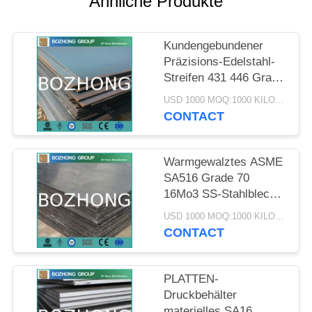
Ähnliche Produkte
PRIVACY
Kundengebundener
POLICY
Präzisions-Edelstahl-
Streifen 431 446 Grad
440A 440B 440C
USD 1000 MOQ:1000 KILOGRAMM
CONTACT
Warmgewalztes ASME
SA516 Grade 70
16Mo3 SS-Stahlblech
SA16
USD 1000 MOQ:1000 KILOGRAMM
CONTACT
PLATTEN-
Druckbehälter
materielles SA16