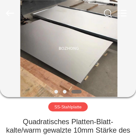
Bozhong
Metal
Group
Co.,
Ltd..
All
Rights
Reserved.
HAUS
PRODUKTE
ÜBER
UNS
FABRIK-
AUSFLUG
SS-Stahlplatte
Quadratisches Platten-Blatt-
QUALITÄTSKONTROLLE
kalte/warm gewalzte 10mm Stärke des