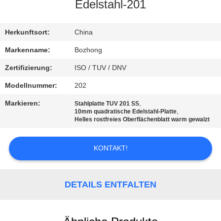
Edelstahl-201
TRETEN
SIE
Herkunftsort:
China
MIT
Markenname:
Bozhong
UNS
Zertifizierung:
ISO / TUV / DNV
IN
Modellnummer:
202
VERBINDUNG
Markieren:
,
Stahlplatte TUV 201 SS
,
10mm quadratische Edelstahl-Platte
Helles rostfreies Oberflächenblatt warm gewalzt
FORDERN
SIE
KONTAKT!
EIN
ZITAT
DETAILS ENTFALTEN
SITEMAP