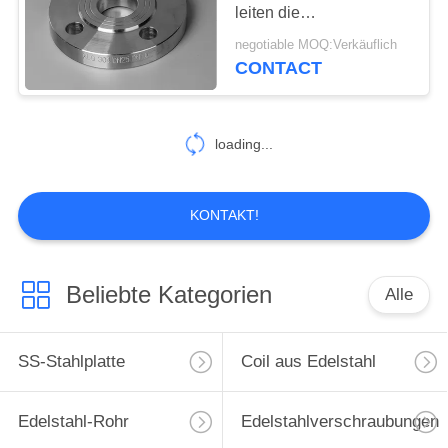
leiten die
PRIVACY
korrosionsbeständige
negotiable MOQ:Verkäuflich
Hitze-Kopplung
CONTACT
21
POLICY
Edelstahl bar
loading...
KONTAKT!
15
Beliebte Kategorien
Alle
Edelstahl-Flansch
SS-Stahlplatte
Coil aus Edelstahl
Edelstahl-Rohr
Edelstahlverschraubungen