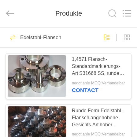
Bozhong
Metal
Group
Co.,
Produkte
Ltd..
All
Rights
Reserved.
HAUS
61
Edelstahl-Flansch
SS-Stahlplatte
PRODUKTE
1,4571 Flansch-
Standardmarkierungs-
ÜBER
Art S31668 SS, runde
UNS
Form-Edelstahl-Platten-
negotiable MOQ:Verhandelbar
Flansch
CONTACT
33
FABRIK-
AUSFLUG
Runde Form-Edelstahl-
Coil aus Edelstahl
Flansch angehobene
Gesichts-Art hoher
QUALITÄTSKONTROLLE
Standard der Härte-
negotiable MOQ:Verhandelbar