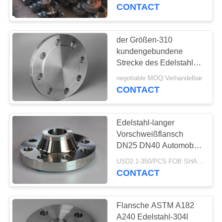
ASTM
CONTACT
TRETEN
SIE
der Größen-310
44
MIT
kundengebundene
Strecke des Edelstahl-
UNS
Edelstahl-Rohr
310S Flansch der Form-
negotiable MOQ:Verhandelbar
IN
1/2“ - 80" DN10 -
CONTACT
DN2000
VERBINDUNG
Edelstahl-langer
FORDERN
Vorschweißflansch
SIE
DN25 DN40 Automobil-
19
316L
EIN
USD2.1-350/PCS FOB SHANGHAI MOQ:10pcs
CONTACT
Edelstahlverschraubun
ZITAT
Flansche ASTM A182
SITEMAP
A240 Edelstahl-304l